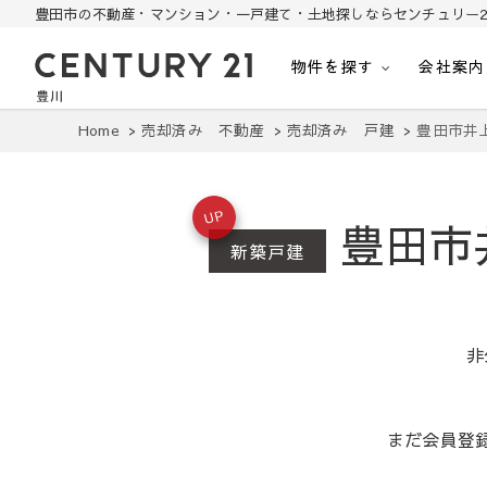
豊田市の不動産・マンション・一戸建て・土地探しならセンチュリー2
物件を探す
会社案内
豊田市の中古住宅・土地・リノベ物件探し
豊田市の不動産・マンション・一戸建て・土地探しはセンチュリー21豊川
Home
売却済み 不動産
売却済み 戸建
豊田市井
UP
豊田市
新築戸建
非
まだ会員登