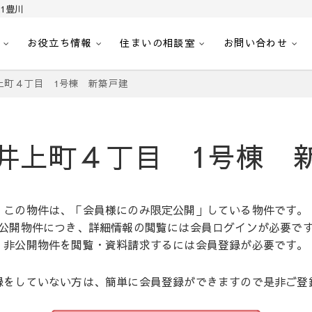
1豊川
お役立ち情報
住まいの相談室
お問い合わせ
｜センチュリー21豊川
へ。豊田市内の最新物件情報を随時更新中！駅近、建築条件無し、ペット可、学区
上町４丁目 1号棟 新築戸建
井上町４丁目 1号棟 
この物件は、「会員様にのみ限定公開」している物件です。
公開物件につき、詳細情報の閲覧には会員ログインが必要で
非公開物件を閲覧・資料請求するには会員登録が必要です。
録をしていない方は、簡単に会員登録ができますので是非ご登