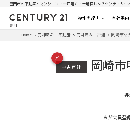
豊田市の不動産・マンション・一戸建て・土地探しならセンチュリー2
物件を探す
会社案内
豊田市の中古住宅・土地・リノベ物件探し
豊田市の不動産・マンション・一戸建て・土地探しはセンチュリー21豊川
Home
売却済み 不動産
売却済み 戸建
岡崎市明
UP
岡崎市
中古戸建
非
まだ会員登