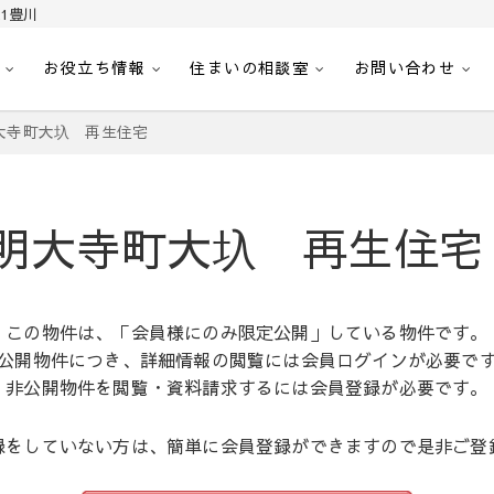
1豊川
お役立ち情報
住まいの相談室
お問い合わせ
｜センチュリー21豊川
へ。豊田市内の最新物件情報を随時更新中！駅近、建築条件無し、ペット可、学区
大寺町大圦 再生住宅
明大寺町大圦 再生住宅
この物件は、「会員様にのみ限定公開」している物件です。
公開物件につき、詳細情報の閲覧には会員ログインが必要で
非公開物件を閲覧・資料請求するには会員登録が必要です。
録をしていない方は、簡単に会員登録ができますので是非ご登