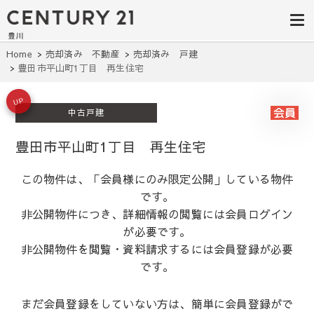
豊田市の中古
豊田市の不動産・マンション・一戸
建て・土地探しはセンチュリー21豊
住宅・土地・
川へ。豊田市内の最新物件情報を随
時更新中！駅近、建築条件無し、ペ
リノベ物件探
Home
売却済み 不動産
売却済み 戸建
ット可、学区別など、お客様のこだ
豊田市平山町1丁目 再生住宅
わり条件に合わせて理想の物件を簡
し｜センチュ
単検索。
リー21豊川
UP
中古戸建
豊田市平山町1丁目 再生住宅
この物件は、「会員様にのみ限定公開」している物件
です。
非公開物件につき、詳細情報の閲覧には会員ログイン
が必要です。
非公開物件を閲覧・資料請求するには会員登録が必要
です。
まだ会員登録をしていない方は、簡単に会員登録がで