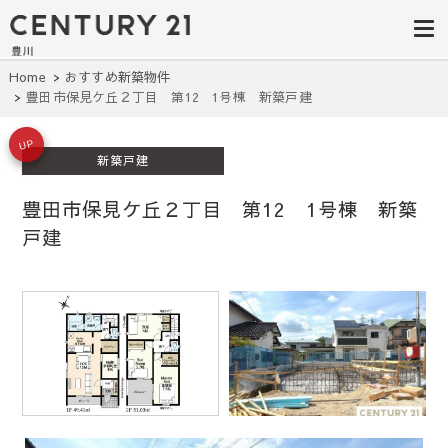
豊田市の中古
豊田市の不動産・マンション・一戸
建て・土地探しはセンチュリー21豊
住宅・土地・
川へ。豊田市内の最新物件情報を随
時更新中！駅近、建築条件無し、ペ
リノベ物件探
Home
おすすめ新築物件
ット可、学区別など、お客様のこだ
豊田市保見ケ丘２丁目 第12 1号棟 新築戸建
わり条件に合わせて理想の物件を簡
し｜センチュ
単検索。
リー21豊川
UP
新築戸建
豊田市保見ケ丘２丁目 第12 1号棟 新築
戸建