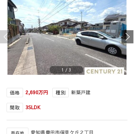
1
/
3
2,690万円
新築戸建
価格
種別
3SLDK
間取
愛知県豊田市保見ケ丘２丁目
所在地