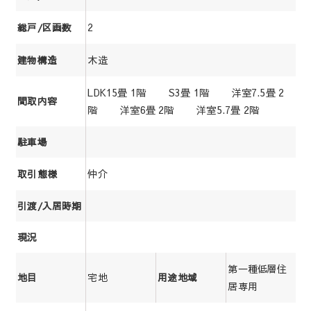
2
総戸/区画数
木造
建物構造
LDK15畳 1階 S3畳 1階 洋室7.5畳 2
間取内容
階 洋室6畳 2階 洋室5.7畳 2階
駐車場
仲介
取引態様
引渡/入居時期
現況
第一種低層住
宅地
地目
用途地域
居専用