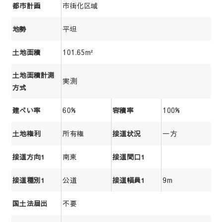
市街化区域
都市計画
平坦
地勢
101.65m²
土地面積
土地面積計測
実測
方式
60%
100%
建ぺい率
容積率
所有権
一方
土地権利
接道状況
南東
接道方向1
接道間口1
公道
9m
接道種別1
接道幅員1
不要
国土法届出