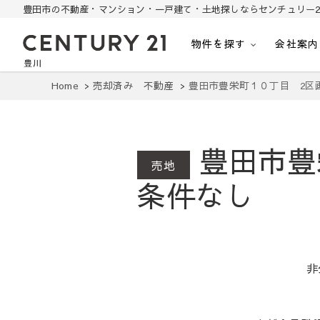
豊田市の不動産・マンション・一戸建て・土地探しならセンチュリー2
物件を探す
会社案内
豊田市の中古住宅・土地・リノベ物件探し
豊田市の不動産・マンション・一戸建て・土地探しはセンチュリー21豊川
Home
売却済み 不動産
豊田市豊栄町１０丁目 2区
豊田市豊
売地
条件なし
非