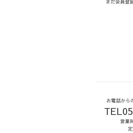
まだ会員登
お電話から
TEL05
営業時
定