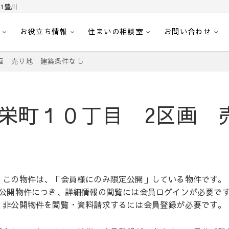
1豊川
お役立ち情報
住まいの相談室
お問い合わせ
｜センチュリー21豊川
へ。豊田市内の最新物件情報を随時更新中！駅近、建築条件無し、ペット可、学区
画 売り地 建築条件なし
栄町１０丁目 2区画 
この物件は、「会員様にのみ限定公開」している物件です。
公開物件につき、詳細情報の閲覧には会員ログインが必要で
非公開物件を閲覧・資料請求するには会員登録が必要です。