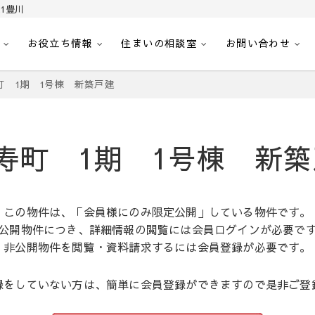
1豊川
お役立ち情報
住まいの相談室
お問い合わせ
｜センチュリー21豊川
へ。豊田市内の最新物件情報を随時更新中！駅近、建築条件無し、ペット可、学区
町 1期 1号棟 新築戸建
寿町 1期 1号棟 新
この物件は、「会員様にのみ限定公開」している物件です。
公開物件につき、詳細情報の閲覧には会員ログインが必要で
非公開物件を閲覧・資料請求するには会員登録が必要です。
録をしていない方は、簡単に会員登録ができますので是非ご登