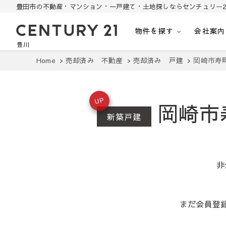
豊田市の不動産・マンション・一戸建て・土地探しならセンチュリー2
物件を探す
会社案内
豊田市の中古住宅・土地・リノベ物件探し
豊田市の不動産・マンション・一戸建て・土地探しはセンチュリー21豊川
Home
売却済み 不動産
売却済み 戸建
岡崎市寿
UP
岡崎市
新築戸建
非
まだ会員登