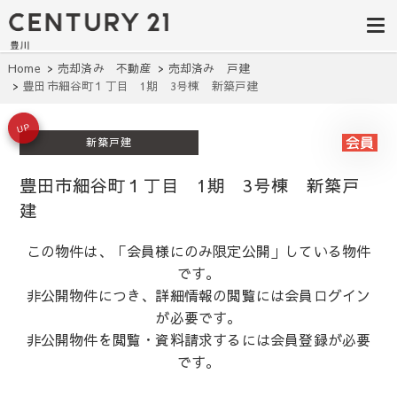
豊田市の中古
豊田市の不動産・マンション・一戸
建て・土地探しはセンチュリー21豊
住宅・土地・
川へ。豊田市内の最新物件情報を随
時更新中！駅近、建築条件無し、ペ
リノベ物件探
Home
売却済み 不動産
売却済み 戸建
ット可、学区別など、お客様のこだ
豊田市細谷町１丁目 1期 3号棟 新築戸建
わり条件に合わせて理想の物件を簡
し｜センチュ
単検索。
リー21豊川
UP
新築戸建
豊田市細谷町１丁目 1期 3号棟 新築戸
建
この物件は、「会員様にのみ限定公開」している物件
です。
非公開物件につき、詳細情報の閲覧には会員ログイン
が必要です。
非公開物件を閲覧・資料請求するには会員登録が必要
です。