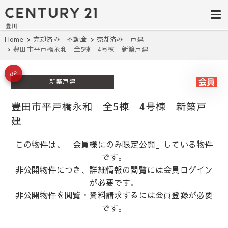
豊田市の中古
豊田市の不動産・マンション・一戸
建て・土地探しはセンチュリー21豊
住宅・土地・
川へ。豊田市内の最新物件情報を随
時更新中！駅近、建築条件無し、ペ
リノベ物件探
Home
売却済み 不動産
売却済み 戸建
ット可、学区別など、お客様のこだ
豊田市平戸橋永和 全5棟 4号棟 新築戸建
わり条件に合わせて理想の物件を簡
し｜センチュ
単検索。
リー21豊川
UP
新築戸建
豊田市平戸橋永和 全5棟 4号棟 新築戸
建
この物件は、「会員様にのみ限定公開」している物件
です。
非公開物件につき、詳細情報の閲覧には会員ログイン
が必要です。
非公開物件を閲覧・資料請求するには会員登録が必要
です。