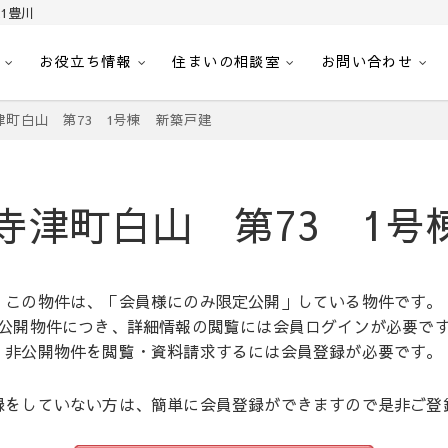
1豊川
お役立ち情報
住まいの相談室
お問い合わせ
｜センチュリー21豊川
へ。豊田市内の最新物件情報を随時更新中！駅近、建築条件無し、ペット可、学区
津町白山 第73 1号棟 新築戸建
寺津町白山 第73 1号
この物件は、「会員様にのみ限定公開」している物件です。
公開物件につき、詳細情報の閲覧には会員ログインが必要で
非公開物件を閲覧・資料請求するには会員登録が必要です。
録をしていない方は、簡単に会員登録ができますので是非ご登