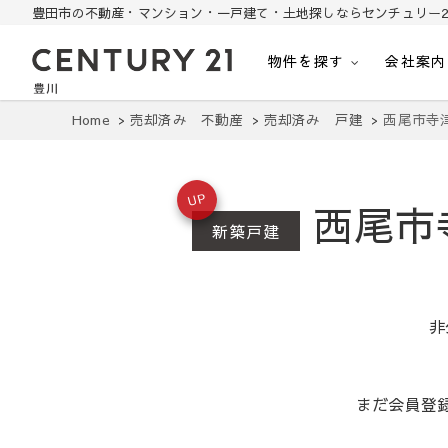
豊田市の不動産・マンション・一戸建て・土地探しならセンチュリー2
物件を探す
会社案内
豊田市の中古住宅・土地・リノベ物件探し
豊田市の不動産・マンション・一戸建て・土地探しはセンチュリー21豊川
Home
売却済み 不動産
売却済み 戸建
西尾市寺
UP
西尾市
新築戸建
非
まだ会員登