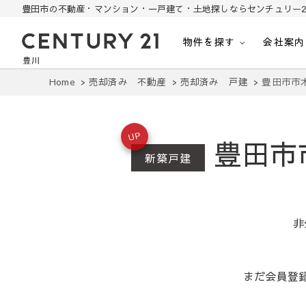
豊田市の不動産・マンション・一戸建て・土地探しならセンチュリー2
物件を探す
会社案内
豊田市の中古住宅・土地・リノベ物件探し
豊田市の不動産・マンション・一戸建て・土地探しはセンチュリー21豊川
Home
売却済み 不動産
売却済み 戸建
豊田市市
UP
豊田市
新築戸建
非
まだ会員登