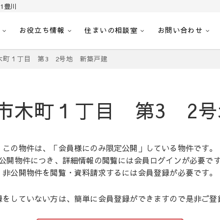
1豊川
お役立ち情報
住まいの相談室
お問い合わせ
｜センチュリー21豊川
へ。豊田市内の最新物件情報を随時更新中！駅近、建築条件無し、ペット可、学区
木町１丁目 第3 2号地 新築戸建
市木町１丁目 第3 2
この物件は、「会員様にのみ限定公開」している物件です。
公開物件につき、詳細情報の閲覧には会員ログインが必要で
非公開物件を閲覧・資料請求するには会員登録が必要です。
録をしていない方は、簡単に会員登録ができますので是非ご登