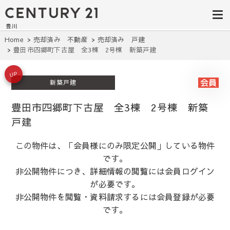
豊田市の中古
豊田市の不動産・マンション・一戸
建て・土地探しはセンチュリー21豊
住宅・土地・
川へ。豊田市内の最新物件情報を随
時更新中！駅近、建築条件無し、ペ
リノベ物件探
Home
売却済み 不動産
売却済み 戸建
ット可、学区別など、お客様のこだ
豊田市四郷町下古屋 全3棟 2号棟 新築戸建
わり条件に合わせて理想の物件を簡
し｜センチュ
単検索。
リー21豊川
UP
新築戸建
豊田市四郷町下古屋 全3棟 2号棟 新築
戸建
この物件は、「会員様にのみ限定公開」している物件
です。
非公開物件につき、詳細情報の閲覧には会員ログイン
が必要です。
非公開物件を閲覧・資料請求するには会員登録が必要
です。