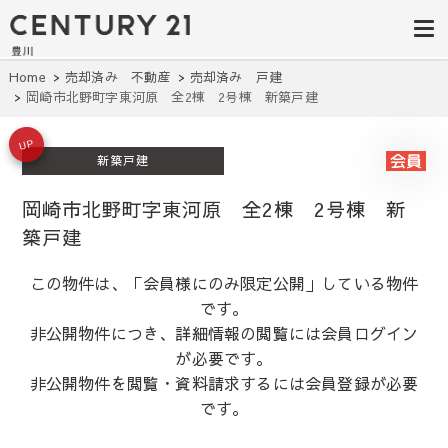
豊田市の中古
豊田市の不動産・マンション・一戸
建て・土地探しはセンチュリー21豊
住宅・土地・
川へ。豊田市内の最新物件情報を随
時更新中！駅近、建築条件無し、ペ
リノベ物件探
Home
売却済み 不動産
売却済み 戸建
ット可、学区別など、お客様のこだ
岡崎市北野町字東河原 全2棟 2号棟 新築戸建
わり条件に合わせて理想の物件を簡
し｜センチュ
単検索。
リー21豊川
UP
新築戸建
岡崎市北野町字東河原 全2棟 2号棟 新
築戸建
この物件は、「会員様にのみ限定公開」している物件
です。
非公開物件につき、詳細情報の閲覧には会員ログイン
が必要です。
非公開物件を閲覧・資料請求するには会員登録が必要
です。