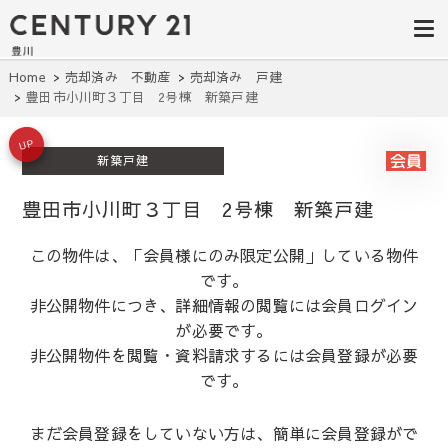
豊田市の中古
豊田市の不動産・マンション・一戸
建て・土地探しはセンチュリー21豊
住宅・土地・
川へ。豊田市内の最新物件情報を随
時更新中！駅近、建築条件無し、ペ
リノベ物件探
Home
売却済み 不動産
売却済み 戸建
ット可、学区別など、お客様のこだ
豊田市小川町３丁目 2号棟 新築戸建
わり条件に合わせて理想の物件を簡
し｜センチュ
単検索。
リー21豊川
UP
新築戸建
豊田市小川町３丁目 2号棟 新築戸建
この物件は、「会員様にのみ限定公開」している物件
です。
非公開物件につき、詳細情報の閲覧には会員ログイン
が必要です。
非公開物件を閲覧・資料請求するには会員登録が必要
です。
まだ会員登録をしていない方は、簡単に会員登録がで