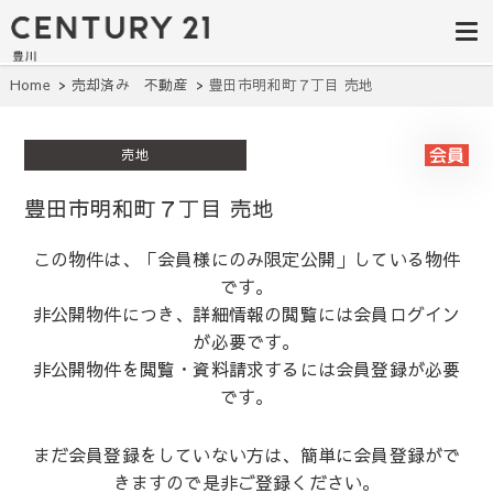
豊田市の中古
豊田市の不動産・マンション・一戸
建て・土地探しはセンチュリー21豊
住宅・土地・
川へ。豊田市内の最新物件情報を随
時更新中！駅近、建築条件無し、ペ
リノベ物件探
Home
売却済み 不動産
豊田市明和町７丁目 売地
ット可、学区別など、お客様のこだ
わり条件に合わせて理想の物件を簡
し｜センチュ
単検索。
売地
リー21豊川
豊田市明和町７丁目 売地
この物件は、「会員様にのみ限定公開」している物件
です。
非公開物件につき、詳細情報の閲覧には会員ログイン
が必要です。
非公開物件を閲覧・資料請求するには会員登録が必要
です。
まだ会員登録をしていない方は、簡単に会員登録がで
きますので是非ご登録ください。