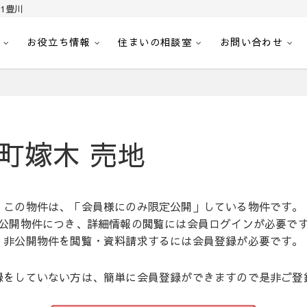
1豊川
お役立ち情報
住まいの相談室
お問い合わせ
｜センチュリー21豊川
へ。豊田市内の最新物件情報を随時更新中！駅近、建築条件無し、ペット可、学区
町嫁木 売地
この物件は、「会員様にのみ限定公開」している物件です。
公開物件につき、詳細情報の閲覧には会員ログインが必要で
非公開物件を閲覧・資料請求するには会員登録が必要です。
録をしていない方は、簡単に会員登録ができますので是非ご登