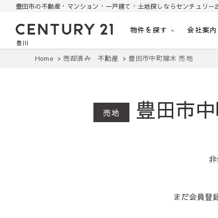
豊田市の不動産・マンション・一戸建て・土地探しならセンチュリー2
物件を探す
会社案内
豊田市の中古住宅・土地・リノベ物件探し
豊田市の不動産・マンション・一戸建て・土地探しはセンチュリー21豊川
Home
売却済み 不動産
豊田市中町嫁木 売地
豊田市中
売地
非
まだ会員登