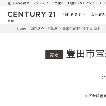
豊田市の不動産・マンション・一戸建て・土地探しならセンチュリー2
物件を探す
会社案内
豊田市の中古住宅・土地・リノベ物件探し
豊田市の不動産・マンション・一戸建て・土地探しはセンチュリー21豊川
Home
売却済み 不動産
豊田市宝来町４丁目 売地
豊田市宝
売地
非
まだ会員登