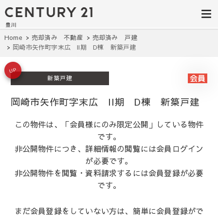
豊田市の中古
豊田市の不動産・マンション・一戸
建て・土地探しはセンチュリー21豊
住宅・土地・
川へ。豊田市内の最新物件情報を随
時更新中！駅近、建築条件無し、ペ
リノベ物件探
Home
売却済み 不動産
売却済み 戸建
ット可、学区別など、お客様のこだ
岡崎市矢作町字末広 II期 D棟 新築戸建
わり条件に合わせて理想の物件を簡
し｜センチュ
単検索。
リー21豊川
UP
新築戸建
岡崎市矢作町字末広 II期 D棟 新築戸建
この物件は、「会員様にのみ限定公開」している物件
です。
非公開物件につき、詳細情報の閲覧には会員ログイン
が必要です。
非公開物件を閲覧・資料請求するには会員登録が必要
です。
まだ会員登録をしていない方は、簡単に会員登録がで