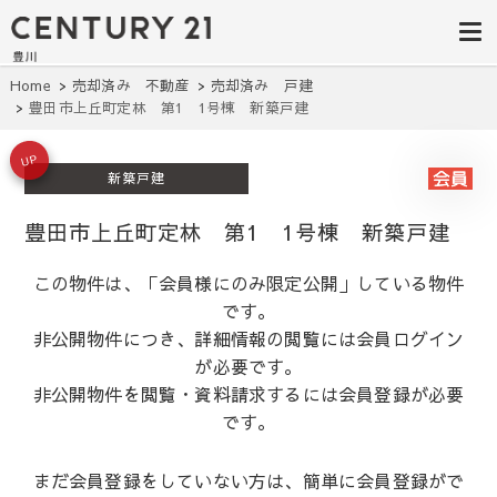
豊田市の中古
豊田市の不動産・マンション・一戸
建て・土地探しはセンチュリー21豊
住宅・土地・
川へ。豊田市内の最新物件情報を随
時更新中！駅近、建築条件無し、ペ
リノベ物件探
Home
売却済み 不動産
売却済み 戸建
ット可、学区別など、お客様のこだ
豊田市上丘町定林 第1 1号棟 新築戸建
わり条件に合わせて理想の物件を簡
し｜センチュ
単検索。
リー21豊川
UP
新築戸建
豊田市上丘町定林 第1 1号棟 新築戸建
この物件は、「会員様にのみ限定公開」している物件
です。
非公開物件につき、詳細情報の閲覧には会員ログイン
が必要です。
非公開物件を閲覧・資料請求するには会員登録が必要
です。
まだ会員登録をしていない方は、簡単に会員登録がで