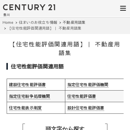
豊田市の中古
豊田市の不動産・マンション・一戸
建て・土地探しはセンチュリー21豊
住宅・土地・
川へ。豊田市内の最新物件情報を随
時更新中！駅近、建築条件無し、ペ
リノベ物件探
Home
住まいのお役立ち情報
不動産用語集
ット可、学区別など、お客様のこだ
【住宅性能評価関連用語】｜ 不動産用語集
わり条件に合わせて理想の物件を簡
し｜センチュ
単検索。
リー21豊川
【住宅性能評価関連用語】｜ 不動産用
語集
住宅性能評価関連用語
建設住宅性能評価書
指定住宅性能評価機関
指定住宅紛争処理機関
住宅性能評価書
住宅性能表示制度
設計住宅性能評価書
頭文字から探す