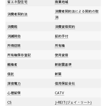
省エネ型住宅
商業地域
消費者契約法による契約の取
消費者契約法
消
消費税
消費貸借契約
消滅時効
証約手付
所得控除
所有権
所有権保存登記
使用貸借
親権者
新耐震基準
信託
新築
深夜電力
信用保証会社
心裡留保
CATV
CS
J-REIT(ジェイ・リート)