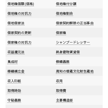
借地権価額(価格)
借地権付分譲
借地権の対抗力
借地権割合
借地借家法
借家契約解除の正当事由
借家契約の更新
借家権
借家権の対抗力
シャンプードレッサー
収益還元法
終身建物賃貸借
集成材
修繕義務
修繕積立金
周知の埋蔵文化財包蔵地
収入印紙
収用
取得時効
取得費
守秘義務
主要構造部