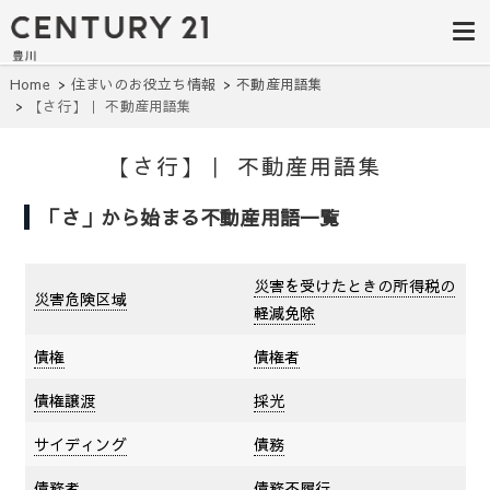
豊田市の中古
豊田市の不動産・マンション・一戸
建て・土地探しはセンチュリー21豊
住宅・土地・
川へ。豊田市内の最新物件情報を随
時更新中！駅近、建築条件無し、ペ
リノベ物件探
Home
住まいのお役立ち情報
不動産用語集
ット可、学区別など、お客様のこだ
【さ行】｜ 不動産用語集
わり条件に合わせて理想の物件を簡
し｜センチュ
単検索。
リー21豊川
【さ行】｜ 不動産用語集
「さ」から始まる不動産用語一覧
災害を受けたときの所得税の
災害危険区域
軽減免除
債権
債権者
債権譲渡
採光
サイディング
債務
債務者
債務不履行