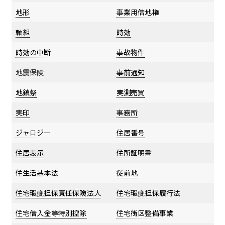
地形
事業用借地権
軸組
時効
時効の中断
事故物件
地震保険
事前通知
地鎮祭
実測売買
実印
事務所
ジャロジー
住居番号
住居表示
住所証明書
住生活基本法
従前地
住宅瑕疵担保責任保険法人
住宅瑕疵担保履行法
住宅借入金等特別控除
住宅街区整備事業