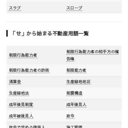
スラブ
スロープ
「せ」から始まる不動産用語一覧
制限行為能力者の相手方の催
制限行為能力者
告権
制限行為能力者の詐術
制限能力者
清算金
生産緑地地区
生産緑地法
制震構造
成年後見制度
成年後見人
成年被後見人
政令
政令で定める使用人
施工管理