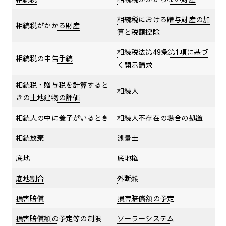
相続税における贈与財産の加
相続税がかかる財産
算と税額控除
相続税法第49条第1項に基づ
相続税の申告手続
く開示請求
相続税・贈与税を計算すると
相続人
きの土地建物の評価
相続人の中に養子がいるとき
相続人不存在の場合の処置
相続放棄
測量士
底地
底地権
底地割合
外断熱
損害賠償
損害賠償額の予定
損害賠償額の予定等の制限
ソーラーシステム