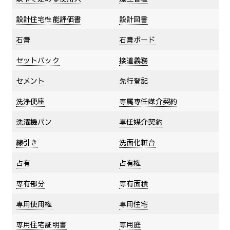
設計住宅性能評価書
設計図書
石膏
石膏ボード
セットバック
接道義務
セメント
先行登記
洗浄便座
専属専任媒介契約
洗濯機パン
専任媒介契約
線引き
洗面化粧台
占有
占有権
専有部分
専有面積
専用使用権
専用住宅
専用住宅証明書
専用庭