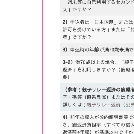
「週末等に自己利用するセカン
ス」ですか？
2）
申込者は「日本国籍」または
許可を受けている方」または「
者」ですか？
3）
申込時の年齢が満70歳未満
3-2）
満70歳以上の場合、「親
返済」を利用しますか？（後継
要）
（参考：親子リレー返済の後継
子・孫等（直系卑属）またはその
詳しくは：
親子リレー返済（公式
4）
前年の収入が公的証明書等で
き、総返済負担率（すべての借
返済額÷年収）が基準以内ですか