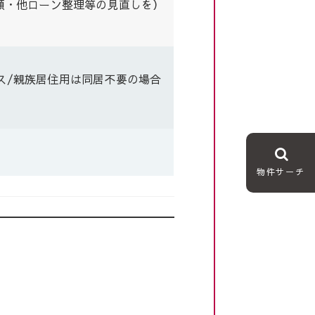
額・他ローン整理等の見直しを）
ス/親族居住用は同居不要の場合
物件サーチ