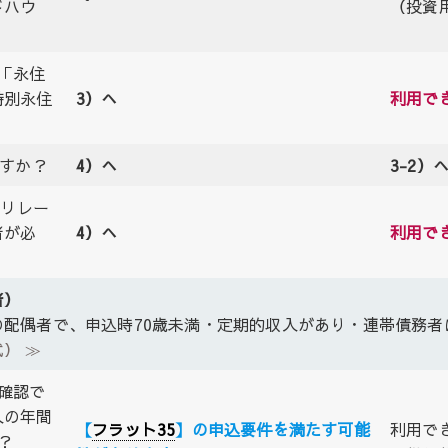
ドハウ
（投資
「永住
特別永住
3）へ
利用で
ですか？
4）へ
3-2）
子リレー
者が必
4）へ
利用で
者）
配偶者で、申込時70歳未満・定期的収入があり・連帯債務者
） ≫
確認で
入の年間
【
フラット35
】の申込要件を満たす可能
利用で
？