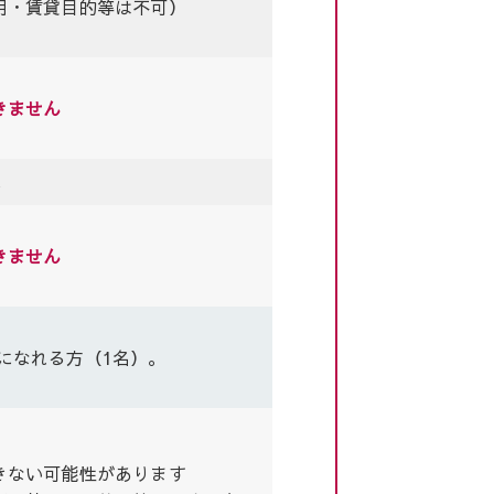
用・賃貸目的等は不可）
きません
へ
きません
になれる方（1名）。
きない可能性があります