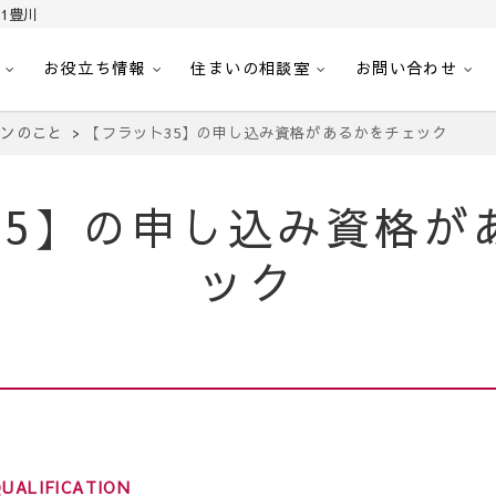
1豊川
お役立ち情報
住まいの相談室
お問い合わせ
｜センチュリー21豊川
へ。豊田市内の最新物件情報を随時更新中！駅近、建築条件無し、ペット可、学区
ーンのこと
【フラット35】の申し込み資格があるかをチェック
35】の申し込み資格が
ック
QUALIFICATION