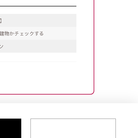
】
る建物かチェックする
ン