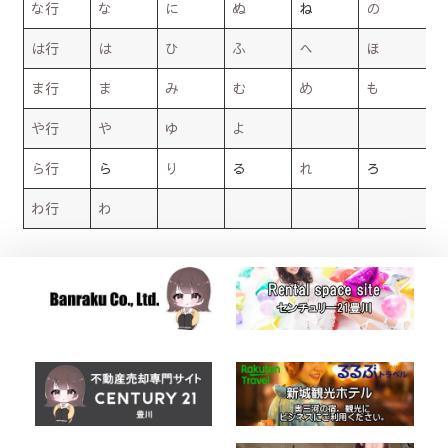
な行
な
に
ぬ
ね
の
は行
は
ひ
ふ
へ
ほ
ま行
ま
み
む
め
も
や行
や
ゆ
よ
ら行
ら
り
る
れ
ろ
わ行
わ