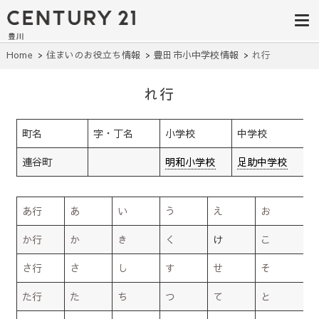
豊田市の中古
豊田市の不動産・マンション・一戸
建て・土地探しはセンチュリー21豊
住宅・土地・
川へ。豊田市内の最新物件情報を随
時更新中！駅近、建築条件無し、ペ
リノベ物件探
Home
住まいのお役立ち情報
豊田市小中学校情報
れ行
ット可、学区別など、お客様のこだ
わり条件に合わせて理想の物件を簡
し｜センチュ
単検索。
れ行
リー21豊川
町名
字・丁名
小学校
中学校
連谷町
明和小学校
足助中学校
あ行
あ
い
う
え
お
か行
か
き
く
け
こ
さ行
さ
し
す
せ
そ
た行
た
ち
つ
て
と