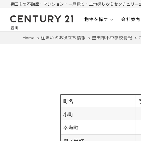
豊田市の不動産・マンション・一戸建て・土地探しならセンチュリー2
物件を探す
会社案内
豊田市の中古住宅・土地・リノベ物件探し
豊田市の不動産・マンション・一戸建て・土地探しはセンチュリー21豊川
Home
住まいのお役立ち情報
豊田市小中学校情報
町名
小町
幸海町
鴻ノ巣町