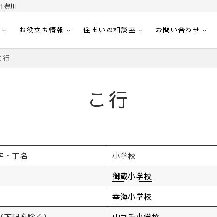
1豊川
お役立ち情報
住まいの相談室
お問い合わせ
｜センチュリー21豊川
へ。豊田市内の最新物件情報を随時更新中！駅近、建築条件無し、ペット可、学区
こ行
こ行
字・丁名
小学校
御蔵小学校
幸海小学校
（下記を除く）
山之手小学校