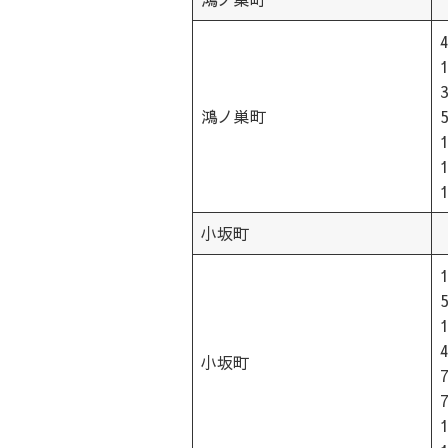
鴻ノ巣町
小坂町
小坂町