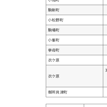
駒新町
小松野町
駒場町
小峯町
挙母町
衣ケ原
衣ケ原
御所貝津町