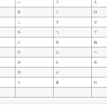
い
う
え
き
く
け
し
す
せ
ち
つ
て
に
ぬ
ね
ひ
ふ
へ
み
む
め
ゆ
よ
り
る
れ