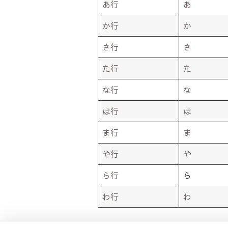
あ行
あ
か行
か
さ行
さ
た行
た
な行
な
は行
は
ま行
ま
や行
や
ら行
ら
わ行
わ