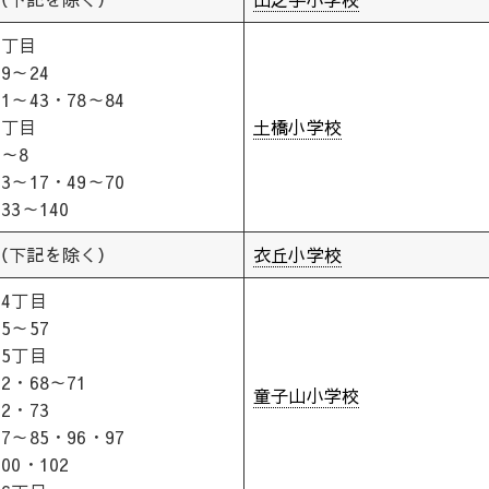
4丁目
19～24
31～43・78～84
5丁目
土橋小学校
1～8
13～17・49～70
133～140
（下記を除く）
衣丘小学校
14丁目
55～57
15丁目
42・68～71
童子山小学校
72・73
77～85・96・97
100・102