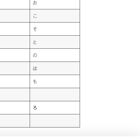
お
こ
そ
と
の
ほ
も
ろ