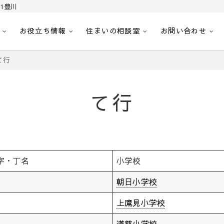
1豊川
お役立ち情報
住まいの相談室
お問い合わせ
｜センチュリー21豊川
へ。豊田市内の最新物件情報を随時更新中！駅近、建築条件無し、ペット可、学区
て行
て行
字・丁名
小学校
朝日小学校
上鷹見小学校
道慈小学校