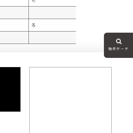
も
ろ
物件サーチ