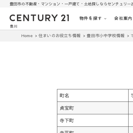
豊田市の不動産・マンション・一戸建て・土地探しならセンチュリー2
物件を探す
会社案内
豊田市の中古住宅・土地・リノベ物件探し
豊田市の不動産・マンション・一戸建て・土地探しはセンチュリー21豊川
Home
住まいのお役立ち情報
豊田市小中学校情報
町名
貞宝町
寺下町
寺平町