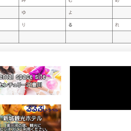
み
む
め
ゆ
よ
り
る
れ