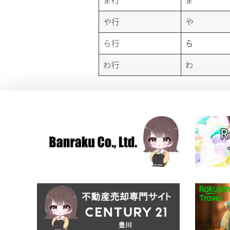
ま行
ま
や行
や
ら行
ら
わ行
わ