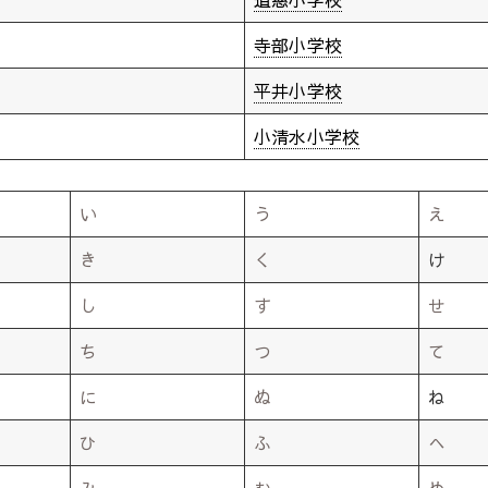
寺部小学校
平井小学校
小清水小学校
い
う
え
き
く
け
し
す
せ
ち
つ
て
に
ぬ
ね
ひ
ふ
へ