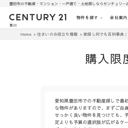
豊田市の不動産・マンション・一戸建て・土地探しならセンチュリー2
物件を探す
会社案内
豊田市の中古住宅・土地・リノベ物件探し
豊田市の不動産・マンション・一戸建て・土地探しはセンチュリー21豊川
Home
住まいのお役立ち情報
家探し何でも百科事典
購入限
愛知県豊田市での不動産探しで最
な物件がありますので、まずご自
せっかく良い物件を見つけても、
定よりも予算の選択肢が広がるケー