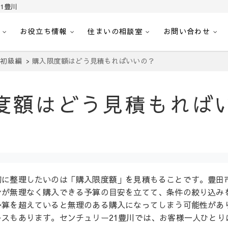
1豊川
お役立ち情報
住まいの相談室
お問い合わせ
｜センチュリー21豊川
へ。豊田市内の最新物件情報を随時更新中！駅近、建築条件無し、ペット可、学区
：初級編
購入限度額はどう見積もればいいの？
度額はどう見積もれば
初に整理したいのは「購入限度額」を見積もることです。豊田
身が無理なく購入できる予算の目安を立てて、条件の絞り込み
予算を超えていると無理のある購入になってしまう可能性があ
スもあります。センチュリー21豊川では、お客様一人ひとり