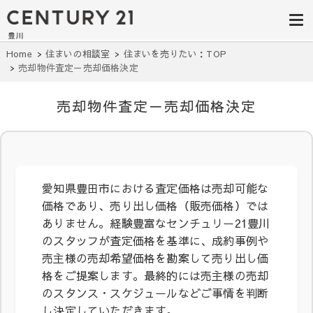
豊田市の中古
豊田市の不動産・マンション・一戸
建て・土地探しはセンチュリー21豊
住宅・土地・
川へ。豊田市内の最新物件情報を随
時更新中！駅近、建築条件無し、ペ
リノベ物件探
Home
住まいの相談室
住まいを売りたい：TOP
ット可、学区別など、お客様のこだ
売却物件査定－売却価格決定
わり条件に合わせて理想の物件を簡
し｜センチュ
単検索。
リー21豊川
売却物件査定－売却価格決定
愛知県豊田市における査定価格は売却可能な
価格であり、売り出し価格（販売価格）では
ありません。経験豊富なセンチュリー21豊川
のスタッフが査定価格を基準に、成約事例や
売主様の売却希望価格を勘案して売り出し価
格をご提案します。最終的には売主様の売却
のスタンス・スケジュールなどご事情を判断
し決定していただきます。