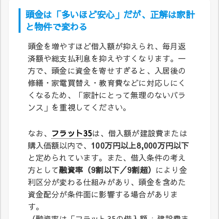
頭金は「多いほど安心」だが、正解は家計
と物件で変わる
頭金を増やすほど借入額が抑えられ、毎月返
済額や総支払利息を抑えやすくなります。一
方で、頭金に資金を寄せすぎると、入居後の
修繕・家電買替え・教育費などに対応しにく
くなるため、「家計にとって無理のないバラ
ンス」を重視してください。
なお、
フラット35
は、借入額が建設費または
購入価額以内で、
100万円以上8,000万円以下
と定められています。また、借入条件の考え
方として
融資率（9割以下／9割超）
により金
利区分が変わる仕組みがあり、頭金を含めた
資金配分が条件面に影響する場合がありま
す。
（融資率は「フラット35の借入額 ÷ 建設費ま