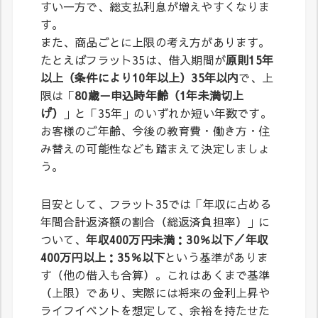
すい一方で、総支払利息が増えやすくなりま
す。
また、商品ごとに上限の考え方があります。
たとえばフラット35は、借入期間が
原則15年
以上（条件により10年以上）35年以内
で、上
限は「
80歳－申込時年齢（1年未満切上
げ）
」と「35年」のいずれか短い年数です。
お客様のご年齢、今後の教育費・働き方・住
み替えの可能性なども踏まえて決定しましょ
う。
目安として、フラット35では「年収に占める
年間合計返済額の割合（総返済負担率）」に
ついて、
年収400万円未満：30％以下／年収
400万円以上：35％以下
という基準がありま
す（他の借入も合算）。これはあくまで基準
（上限）であり、実際には将来の金利上昇や
ライフイベントを想定して、余裕を持たせた