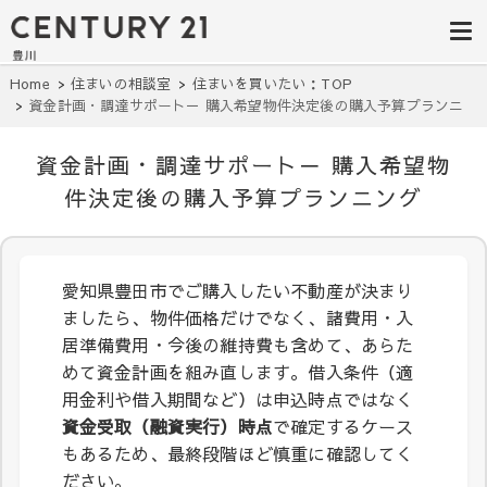
豊田市の中古
豊田市の不動産・マンション・一戸
建て・土地探しはセンチュリー21豊
住宅・土地・
川へ。豊田市内の最新物件情報を随
時更新中！駅近、建築条件無し、ペ
リノベ物件探
Home
住まいの相談室
住まいを買いたい：TOP
ット可、学区別など、お客様のこだ
資金計画・調達サポート－ 購入希望物件決定後の購入予算プランニ
わり条件に合わせて理想の物件を簡
し｜センチュ
ング
単検索。
リー21豊川
資金計画・調達サポート－ 購入希望物
件決定後の購入予算プランニング
愛知県豊田市でご購入したい不動産が決まり
ましたら、物件価格だけでなく、諸費用・入
居準備費用・今後の維持費も含めて、あらた
めて資金計画を組み直します。借入条件（適
用金利や借入期間など）は申込時点ではなく
資金受取（融資実行）時点
で確定するケース
もあるため、最終段階ほど慎重に確認してく
ださい。