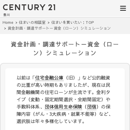
豊田市の中古
豊田市の不動産・マンション・一戸
建て・土地探しはセンチュリー21豊
住宅・土地・
川へ。豊田市内の最新物件情報を随
時更新中！駅近、建築条件無し、ペ
リノベ物件探
Home
住まいの相談室
住まいを買いたい：TOP
ット可、学区別など、お客様のこだ
資金計画・調達サポート－資金（ローン）シミュレーション
わり条件に合わせて理想の物件を簡
し｜センチュ
単検索。
リー21豊川
資金計画・調達サポート－資金（ロー
ン）シミュレーション
以前は「
住宅金融公庫
（旧）」など公的融資
の比重が高い時期もありましたが、現在は民
間金融機関の住宅ローンが主流です。金利タ
イプ（変動・固定期間選択・全期間固定）や
手数料体系、
団体信用生命保険
（
団信
）の保
障内容（がん・3大疾病・就業不能等）など、
選択肢は年々多様化しています。